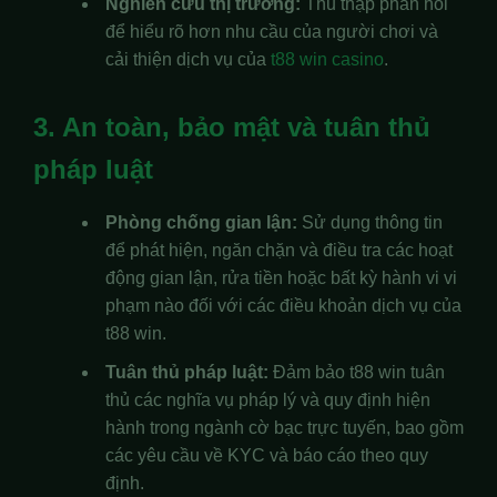
Nghiên cứu thị trường:
Thu thập phản hồi
để hiểu rõ hơn nhu cầu của người chơi và
cải thiện dịch vụ của
t88 win casino
.
3. An toàn, bảo mật và tuân thủ
pháp luật
Phòng chống gian lận:
Sử dụng thông tin
để phát hiện, ngăn chặn và điều tra các hoạt
động gian lận, rửa tiền hoặc bất kỳ hành vi vi
phạm nào đối với các điều khoản dịch vụ của
t88 win.
Tuân thủ pháp luật:
Đảm bảo t88 win tuân
thủ các nghĩa vụ pháp lý và quy định hiện
hành trong ngành cờ bạc trực tuyến, bao gồm
các yêu cầu về KYC và báo cáo theo quy
định.