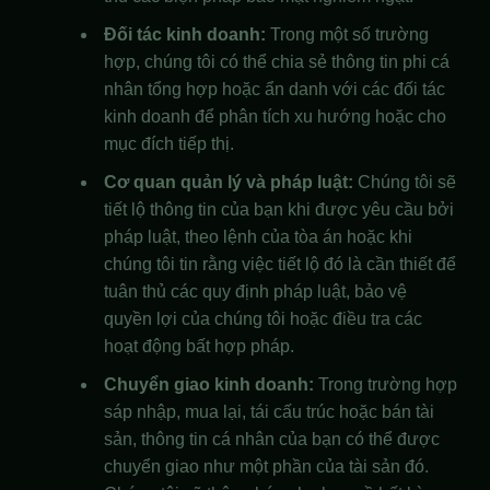
Đối tác kinh doanh:
Trong một số trường
hợp, chúng tôi có thể chia sẻ thông tin phi cá
nhân tổng hợp hoặc ẩn danh với các đối tác
kinh doanh để phân tích xu hướng hoặc cho
mục đích tiếp thị.
Cơ quan quản lý và pháp luật:
Chúng tôi sẽ
tiết lộ thông tin của bạn khi được yêu cầu bởi
pháp luật, theo lệnh của tòa án hoặc khi
chúng tôi tin rằng việc tiết lộ đó là cần thiết để
tuân thủ các quy định pháp luật, bảo vệ
quyền lợi của chúng tôi hoặc điều tra các
hoạt động bất hợp pháp.
Chuyển giao kinh doanh:
Trong trường hợp
sáp nhập, mua lại, tái cấu trúc hoặc bán tài
sản, thông tin cá nhân của bạn có thể được
chuyển giao như một phần của tài sản đó.