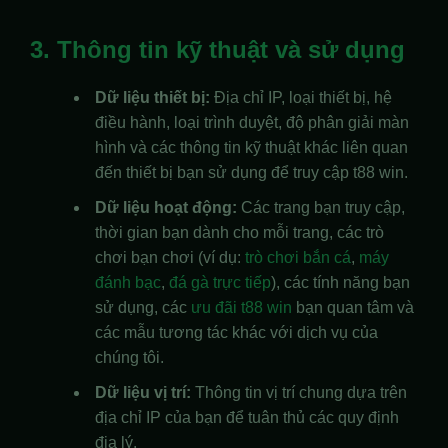
3. Thông tin kỹ thuật và sử dụng
Dữ liệu thiết bị:
Địa chỉ IP, loại thiết bị, hệ
điều hành, loại trình duyệt, độ phân giải màn
hình và các thông tin kỹ thuật khác liên quan
đến thiết bị bạn sử dụng để truy cập t88 win.
Dữ liệu hoạt động:
Các trang bạn truy cập,
thời gian bạn dành cho mỗi trang, các trò
chơi bạn chơi (ví dụ:
trò chơi bắn cá
,
máy
đánh bạc
,
đá gà trực tiếp
), các tính năng bạn
sử dụng, các
ưu đãi t88 win
bạn quan tâm và
các mẫu tương tác khác với dịch vụ của
chúng tôi.
Dữ liệu vị trí:
Thông tin vị trí chung dựa trên
địa chỉ IP của bạn để tuân thủ các quy định
địa lý.