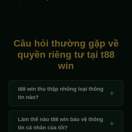
Câu hỏi thường gặp về
quyền riêng tư tại t88
win
t88 win thu thập những loại thông
+
tin nào?
Làm thế nào t88 win bảo vệ thông
+
tin cá nhân của tôi?