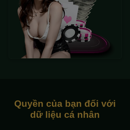
Quyền của bạn đối với
dữ liệu cá nhân