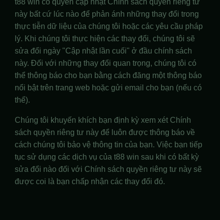
t88 win có quyền cập nhật Chính sách quyền riêng tư
này bất cứ lúc nào để phản ánh những thay đổi trong
thực tiễn dữ liệu của chúng tôi hoặc các yêu cầu pháp
lý. Khi chúng tôi thực hiện các thay đổi, chúng tôi sẽ
sửa đổi ngày "Cập nhật lần cuối" ở đầu chính sách
này. Đối với những thay đổi quan trọng, chúng tôi có
thể thông báo cho bạn bằng cách đăng một thông báo
nổi bật trên trang web hoặc gửi email cho bạn (nếu có
thể).
Chúng tôi khuyến khích bạn định kỳ xem xét Chính
sách quyền riêng tư này để luôn được thông báo về
cách chúng tôi bảo vệ thông tin của bạn. Việc bạn tiếp
tục sử dụng các dịch vụ của t88 win sau khi có bất kỳ
sửa đổi nào đối với Chính sách quyền riêng tư này sẽ
được coi là bạn chấp nhận các thay đổi đó.