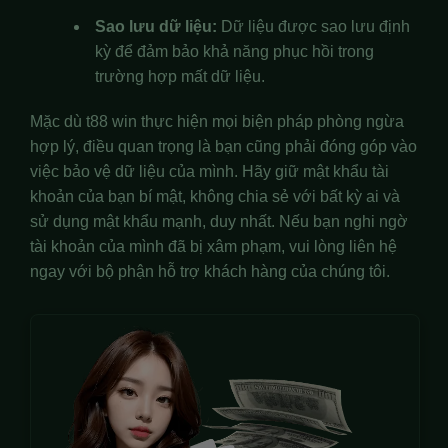
Sao lưu dữ liệu:
Dữ liệu được sao lưu định
kỳ để đảm bảo khả năng phục hồi trong
trường hợp mất dữ liệu.
Mặc dù t88 win thực hiện mọi biện pháp phòng ngừa
hợp lý, điều quan trọng là bạn cũng phải đóng góp vào
việc bảo vệ dữ liệu của mình. Hãy giữ mật khẩu tài
khoản của bạn bí mật, không chia sẻ với bất kỳ ai và
sử dụng mật khẩu mạnh, duy nhất. Nếu bạn nghi ngờ
tài khoản của mình đã bị xâm phạm, vui lòng liên hệ
ngay với bộ phận hỗ trợ khách hàng của chúng tôi.