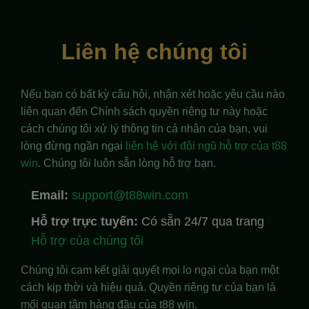
Liên hệ chúng tôi
Nếu bạn có bất kỳ câu hỏi, nhận xét hoặc yêu cầu nào
liên quan đến Chính sách quyền riêng tư này hoặc
cách chúng tôi xử lý thông tin cá nhân của bạn, vui
lòng đừng ngần ngại
liên hệ với đội ngũ hỗ trợ của t88
win
. Chúng tôi luôn sẵn lòng hỗ trợ bạn.
Email:
support@t88win.com
Hỗ trợ trực tuyến:
Có sẵn 24/7 qua trang
Hỗ trợ của chúng tôi
Chúng tôi cam kết giải quyết mọi lo ngại của bạn một
cách kịp thời và hiệu quả. Quyền riêng tư của bạn là
mối quan tâm hàng đầu của t88 win.