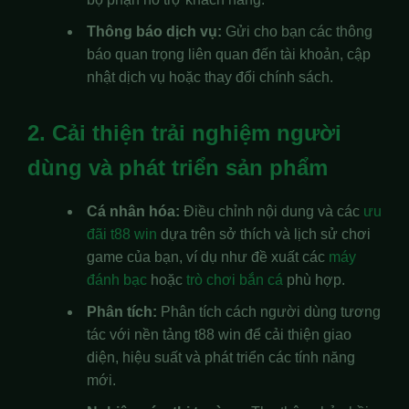
Thông báo dịch vụ:
Gửi cho bạn các thông
báo quan trọng liên quan đến tài khoản, cập
nhật dịch vụ hoặc thay đổi chính sách.
2. Cải thiện trải nghiệm người
dùng và phát triển sản phẩm
Cá nhân hóa:
Điều chỉnh nội dung và các
ưu
đãi t88 win
dựa trên sở thích và lịch sử chơi
game của bạn, ví dụ như đề xuất các
máy
đánh bạc
hoặc
trò chơi bắn cá
phù hợp.
Phân tích:
Phân tích cách người dùng tương
tác với nền tảng t88 win để cải thiện giao
diện, hiệu suất và phát triển các tính năng
mới.