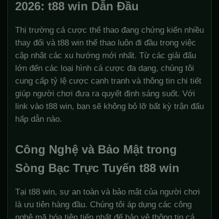
2026: t88 win Dẫn Đầu
Thị trường cá cược thể thao đang chứng kiến nhiều
thay đổi và t88 win thể thao luôn đi đầu trong việc
cập nhật các xu hướng mới nhất. Từ các giải đấu
lớn đến các loại hình cá cược đa dạng, chúng tôi
cung cấp tỷ lệ cược cạnh tranh và thông tin chi tiết
giúp người chơi đưa ra quyết định sáng suốt. Với
link vào t88 win, bạn sẽ không bỏ lỡ bất kỳ trận đấu
hấp dẫn nào.
Công Nghệ và Bảo Mật trong
Sòng Bạc Trực Tuyến t88 win
Tại t88 win, sự an toàn và bảo mật của người chơi
là ưu tiên hàng đầu. Chúng tôi áp dụng các công
nghệ mã hóa tiên tiến nhất để bảo vệ thông tin cá