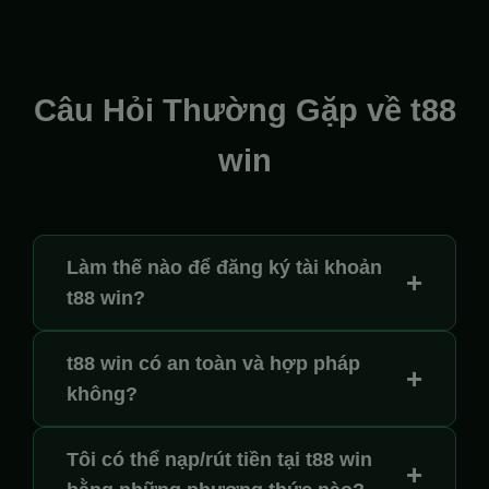
Câu Hỏi Thường Gặp về t88
win
Làm thế nào để đăng ký tài khoản
+
t88 win?
t88 win có an toàn và hợp pháp
+
không?
Tôi có thể nạp/rút tiền tại t88 win
+