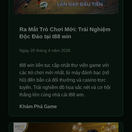
Ra Mắt Trò Chơi Mới: Trải Nghiệm
Độc Đáo tại t88 win
Ngày 20 tháng 4 năm 2026
t88 win liên tục cập nhật thư viện game với
các trò chơi mới nhất, từ máy đánh bạc (nổ
hũ) đến bắn cá đổi thưởng và casino trực
tuyến. Trải nghiệm đồ họa sắc nét và cơ hội
thắng lớn cùng nhà cái t88 win.
Khám Phá Game