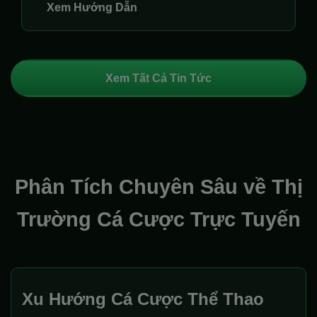
Xem Hướng Dẫn
Xem Tất Cả Tin Tức
Phân Tích Chuyên Sâu về Thị
Trường Cá Cược Trực Tuyến
Xu Hướng Cá Cược Thể Thao