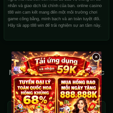
nhân và giao dịch tài chính của bạn. online casino
t88 win cam kết mang đến một môi trường chơi
game công bằng, minh bạch và an toàn tuyệt đối.
Hãy tải app t88 win để trải nghiệm sự an tâm này.
×
Mẹo và Chiến Lược Từ Các
Chuyên Gia t88 win