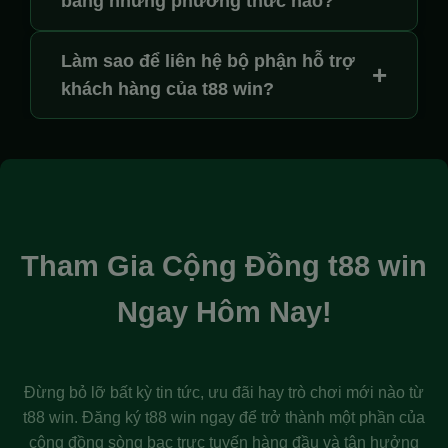
bằng những phương thức nào?
Làm sao để liên hệ bộ phận hỗ trợ
+
khách hàng của t88 win?
Tham Gia Cộng Đồng t88 win
Ngay Hôm Nay!
Đừng bỏ lỡ bất kỳ tin tức, ưu đãi hay trò chơi mới nào từ
t88 win. Đăng ký t88 win ngay để trở thành một phần của
cộng đồng sòng bạc trực tuyến hàng đầu và tận hưởng