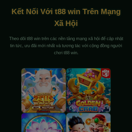
Kết Nối Với t88 win Trên Mạng
Xã Hội
Theo dõi t88 win trên các nền tảng mạng xã hội để cập nhật
tin tức, ưu đãi mới nhất và tương tác với cộng đồng người
chơi t88 win.