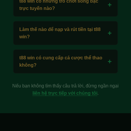
t88 win có những trò chơi sòng bạc
+
trực tuyến nào?
Làm thế nào để nạp và rút tiền tại t88
+
win?
t88 win có cung cấp cá cược thể thao
+
không?
Nếu bạn không tìm thấy câu trả lời, đừng ngần ngại
liên hệ trực tiếp với chúng tôi
.