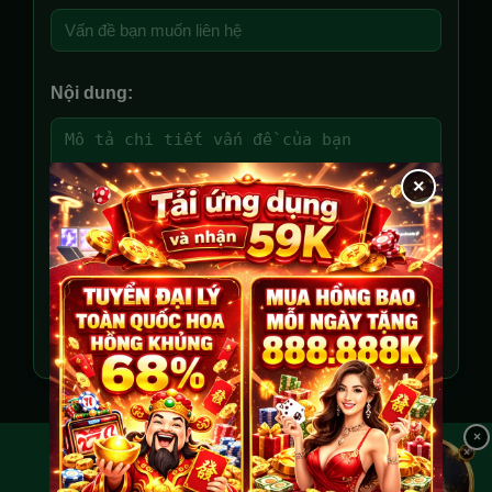
Nội dung:
×
Gửi Yêu Cầu
×