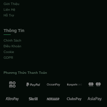
Giới Thiệu
Liên Hệ
Hỗ Trợ
Thông Tin
Chính Sách
Điều Khoản
Cookie
GDPR
Phương Thức Thanh Toán