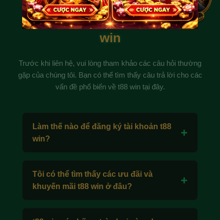
Câu Hỏi Thường Gặp Về t88
win
Trước khi liên hệ, vui lòng tham khảo các câu hỏi thường
gặp của chúng tôi. Bạn có thể tìm thấy câu trả lời cho các
vấn đề phổ biến về t88 win tại đây.
Làm thế nào để đăng ký tài khoản t88
+
win?
Tôi có thể tìm thấy các ưu đãi và
+
khuyến mãi t88 win ở đâu?